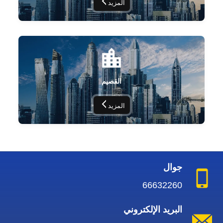
المزيد
القصيم
المزيد
جوال
66632260
البريد الإلكتروني