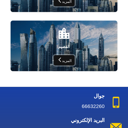
المزيد
القصيم
المزيد
جوال
66632260
البريد الإلكتروني