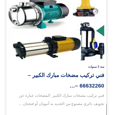
زيد
منذ 3 سنوات
فني تركيب مضخات مبارك الكبير –
66632260 –…
فني تركيب مضخات مبارك الكبير المضخات عبارة عن
تجويف دائري مصنوع من الحديد به أنبوبان أو فتحتان ...