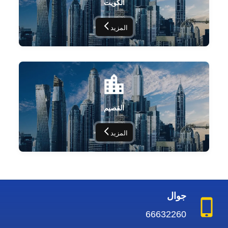
الكويت
المزيد
القصيم
المزيد
جوال
66632260