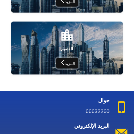
المزيد
القصيم
المزيد
جوال
66632260
البريد الإلكتروني