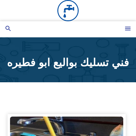
التجاوز
إلى
المحتوى
القائمة
بحث
عن
فني تسليك بواليع ابو فطيره