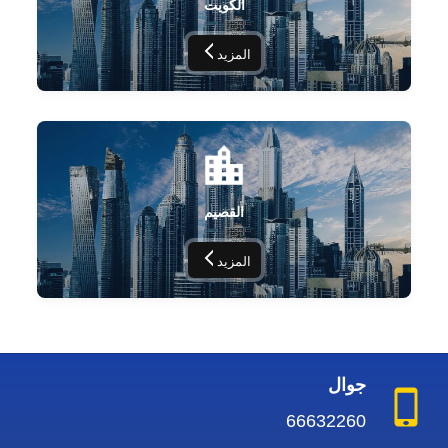
الكويت
المزيد
القصيم
المزيد
جوال
66632260