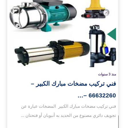
زيد
منذ 3 سنوات
فني تركيب مضخات مبارك الكبير –
66632260 –…
فني تركيب مضخات مبارك الكبير المضخات عبارة عن
تجويف دائري مصنوع من الحديد به أنبوبان أو فتحتان ...