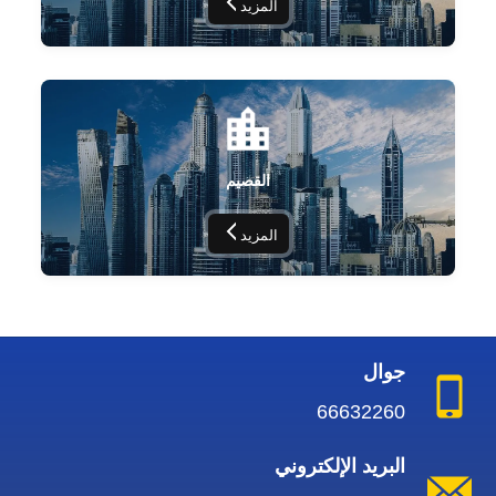
المزيد
القصيم
المزيد
جوال
66632260
البريد الإلكتروني