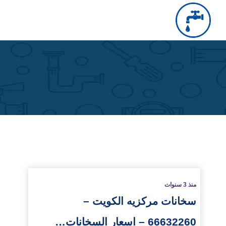
التجاوز
إلى
بحث
عن
المحتوى
لمزيد
منذ 3 سنوات
سخانات مركزيه الكويت –
66632260 – اسعار السخانات…