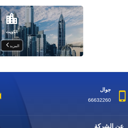
الكويت
المزيد
جوال
66632260
عن الشركة