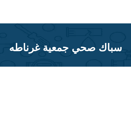
سباك صحي جمعية غرناطه