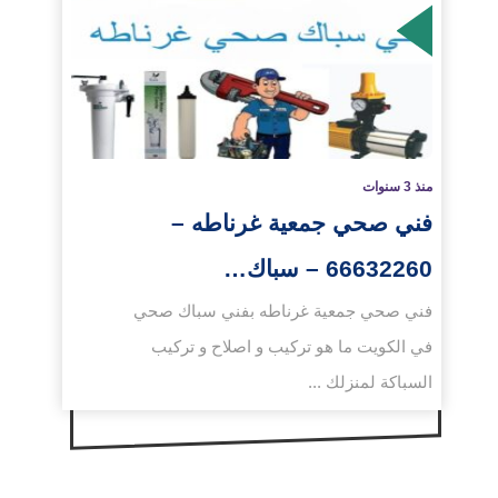
لمزيد
منذ 3 سنوات
فني صحي جمعية غرناطه –
66632260 – سباك…
فني صحي جمعية غرناطه بفني سباك صحي
في الكويت ما هو تركيب و اصلاح و تركيب
السباكة لمنزلك ...