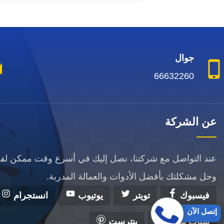
جوال
66632260
عن الشركة
عند التواصل مع شركتنا، نصل إليك في أسرع وقت ممكن ل
وحل مشكلتك بأفضل الأدوات والعمالة المدربة.
فيسبوك
تويتر
يوتيوب
انستجرام
إتصل الآن
سناب شات
بنترست