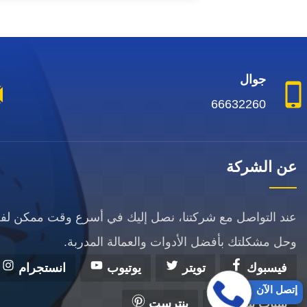
جوال
66632260
عن الشركة
عند التواصل مع شركتنا، نصل إليك في أسرع وقت ممكن ل
وحل مشكلتك بأفضل الأدوات والعمالة المدربة.
فيسبوك
تويتر
يوتيوب
انستجرام
إتصل الآن
سناب شات
بنترست