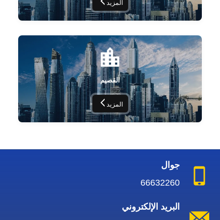
المزيد
القصيم
المزيد
جوال
66632260
البريد الإلكتروني