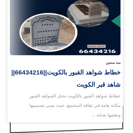
زيد
منذ سنتين
خطاط شواهد القبور بالكويت||66434216||
شاهد قبر الكويت
خطاط شواهد القبور بالكويت تحتل الشواهد القبور
مكانة هامة في ثقافة المجتمع، حيث يعتبر تصميمها
ونقشها بعناية ...