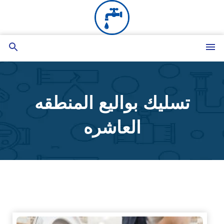
التجاوز
إلى
المحتوى
القائمة
بحث
عن
تسليك بواليع المنطقه
العاشره