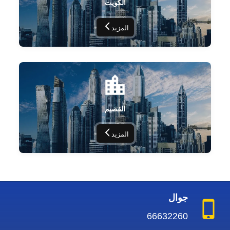
الكويت
المزيد
القصيم
المزيد
جوال
66632260