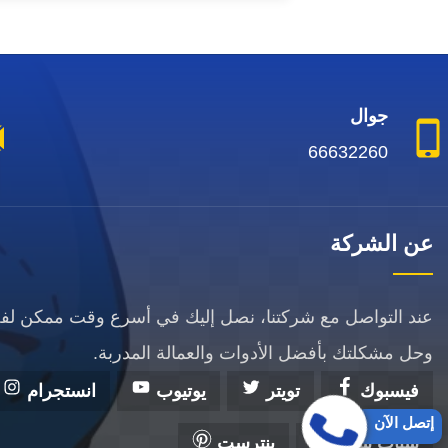
جوال
66632260
عن الشركة
عند التواصل مع شركتنا، نصل إليك في أسرع وقت ممكن ل
وحل مشكلتك بأفضل الأدوات والعمالة المدربة.
فيسبوك
تويتر
يوتيوب
انستجرام
إتصل الآن
سناب شات
بنترست