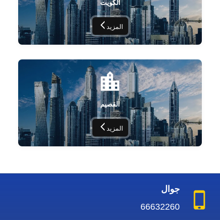
الكويت
المزيد
القصيم
المزيد
جوال
66632260