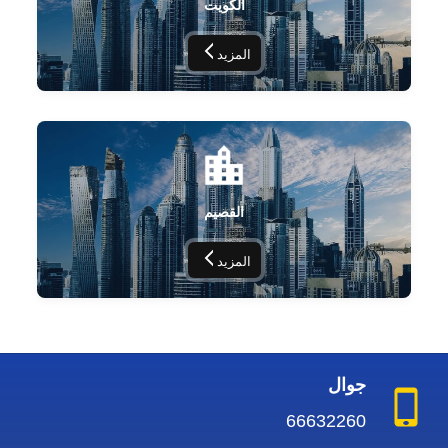
الكويت
المزيد
القصيم
المزيد
جوال
66632260