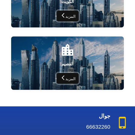
الكويت
المزيد
القصيم
المزيد
جوال
66632260