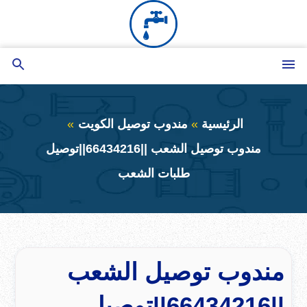
التجاوز
إلى
المحتوى
القائمة
بحث
عن
الرئيسية
مندوب توصيل الكويت
مندوب توصيل الشعب ||66434216||توصيل
طلبات الشعب
مندوب توصيل الشعب
||66434216||توصيل