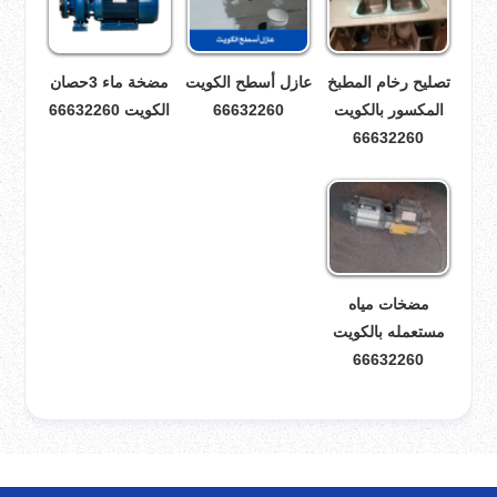
تصليح رخام المطبخ
عازل أسطح الكويت
مضخة ماء 3حصان
المكسور بالكويت
66632260
الكويت 66632260
66632260
مضخات مياه
مستعمله بالكويت
66632260