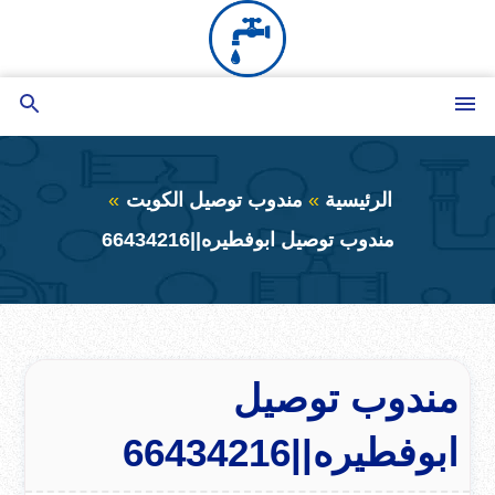
التجاوز
إلى
المحتوى
القائمة
بحث
عن
الرئيسية
مندوب توصيل الكويت
مندوب توصيل ابوفطيره||66434216
مندوب توصيل
ابوفطيره||66434216