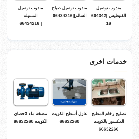
مندوب توصيل
مندوب توصيل صباح
مندوب توصيل
الفنيطيس||664342
السالم||66434216
المسيله
||66434216
16
خدمات اخرى
تصليح رخام المطبخ
عازل أسطح الكويت
مضخة ماء 3حصان
المكسور بالكويت
66632260
الكويت 66632260
66632260