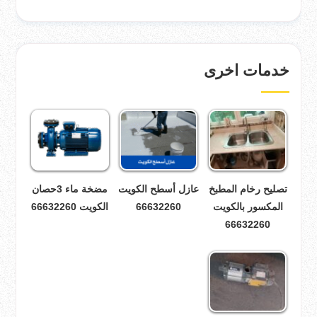
خدمات اخرى
تصليح رخام المطبخ
عازل أسطح الكويت
مضخة ماء 3حصان
المكسور بالكويت
66632260
الكويت 66632260
66632260