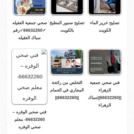
تصليح خرير الماء
تصليح صنبور المطبخ
صحي جمعية العقيله
الكويت
بالكويت
✓66632260✓رقم
سباك العقيله
فني صحي جمعية
التخلص من رائحة
الزهراء
المجاري في الحمام
||66632260||سباك
||66632260||
الزهراء
فني صحي الوفره –
66632260- معلم
صحي الوفره