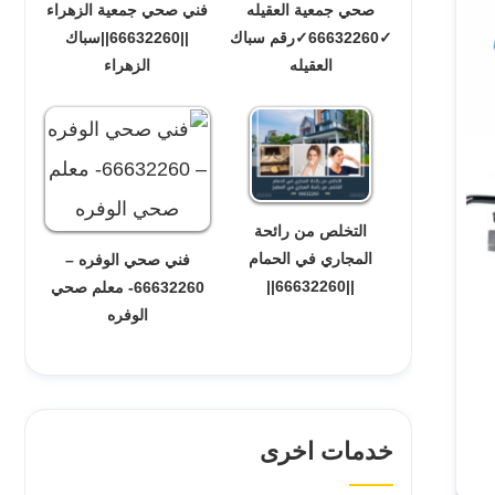
صحي جمعية العقيله
فني صحي جمعية الزهراء
✓66632260✓رقم سباك
||66632260||سباك
العقيله
الزهراء
التخلص من رائحة
المجاري في الحمام
فني صحي الوفره –
||66632260||
66632260- معلم صحي
الوفره
خدمات اخرى