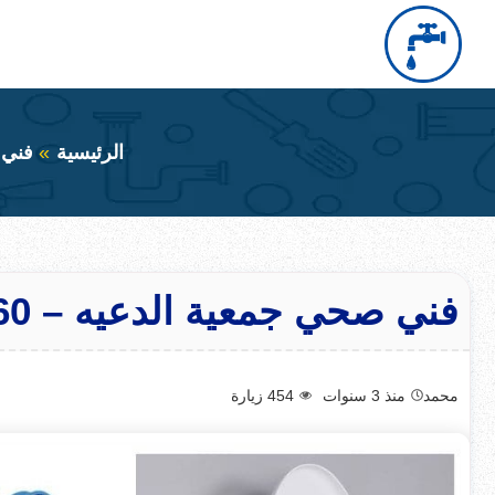
التجاوز
إلى
بحث
عن
المحتوى
الرئيسية
فني 
فني صحي جمعية الدعيه – 66632260 – سباك جمعية الدعيه
محمد
منذ 3 سنوات
454
زيارة