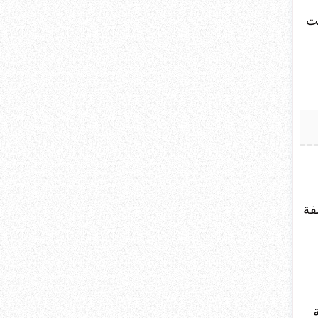
يت
فة