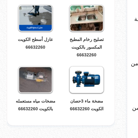
ة
تصليح رخام المطبخ
عازل أسطح الكويت
المكسور بالكويت
66632260
66632260
من
مضخة ماء 3حصان
مضخات مياه مستعمله
من
الكويت 66632260
بالكويت 66632260