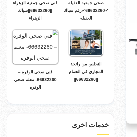
صحي جمعية العقيله
فني صحي جمعية الزهراء
✓66632260✓رقم سباك
||66632260||سباك
العقيله
الزهراء
التخلص من رائحة
المجاري في الحمام
فني صحي الوفره –
||66632260||
66632260- معلم صحي
الوفره
خدمات اخرى