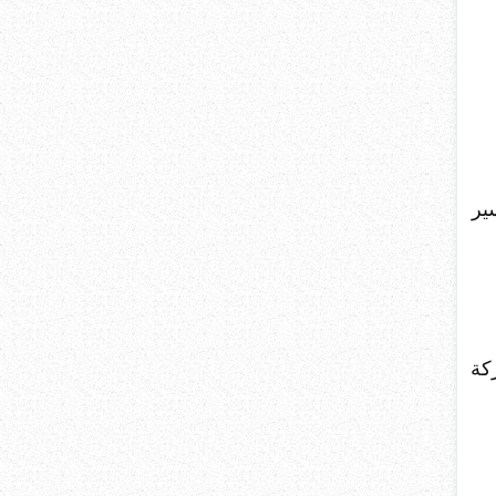
ير
كة