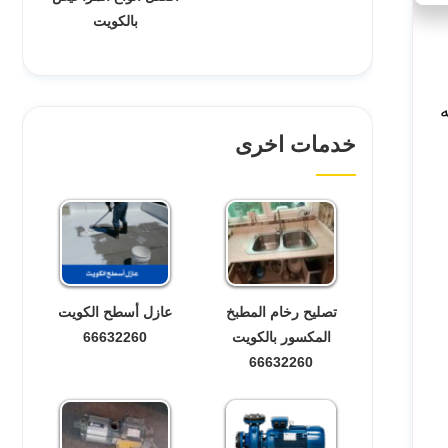
بالكويت
خدمات اخرى
تصليح رخام المطبخ
عازل أسطح الكويت
المكسور بالكويت
66632260
66632260