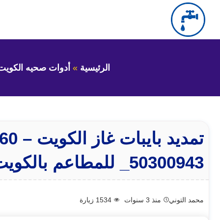
التجاوز
إلى
بحث
عن
المحتوى
الرئيسية
أدوات صحيه الكويت
50300943_ للمطاعم بالكويت
محمد التوني
منذ 3 سنوات
1534
زيارة