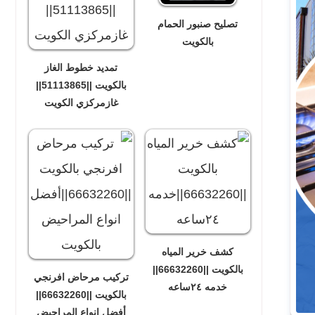
تصليح صنبور الحمام
بالكويت
تمديد خطوط الغاز
بالكويت ||51113865||
غازمركزي الكويت
كشف خرير المياه
بالكويت ||66632260||
تركيب مرحاض افرنجي
خدمه ٢٤ساعه
بالكويت ||66632260||
أفضل انواع المراحيض