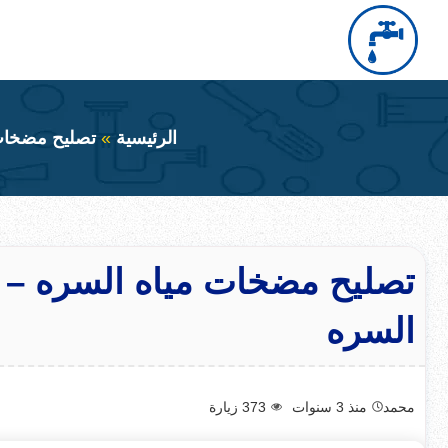
التجاوز
إلى
بحث
عن
المحتوى
الرئيسية
تصليح مضخات 
السره
محمد
منذ 3 سنوات
373
زيارة