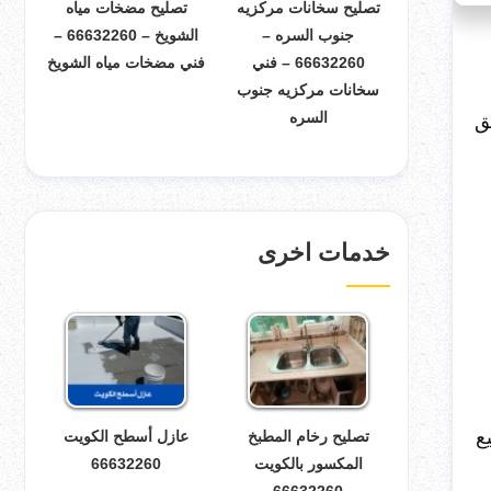
تصليح سخانات مركزيه
تصليح مضخات مياه
جنوب السره –
الشويخ – 66632260 –
66632260 – فني
فني مضخات مياه الشويخ
سخانات مركزيه جنوب
السره
ق
خدمات اخرى
ع
تصليح رخام المطبخ
عازل أسطح الكويت
المكسور بالكويت
66632260
66632260