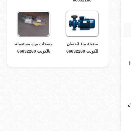
مضخة ماء 3حصان
مضخات مياه مستعمله
الكويت 66632260
بالكويت 66632260
ا
ء