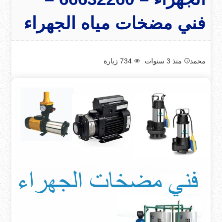
فني مضخات مياه الجهراء
محمد
منذ 3 سنوات
734
زيارة