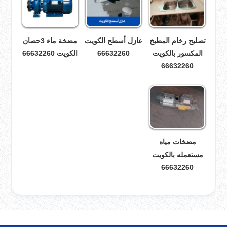
تصليح رخام المطبخ
عازل أسطح الكويت
مضخة ماء 3حصان
المكسور بالكويت
66632260
الكويت 66632260
66632260
مضخات مياه
مستعمله بالكويت
66632260