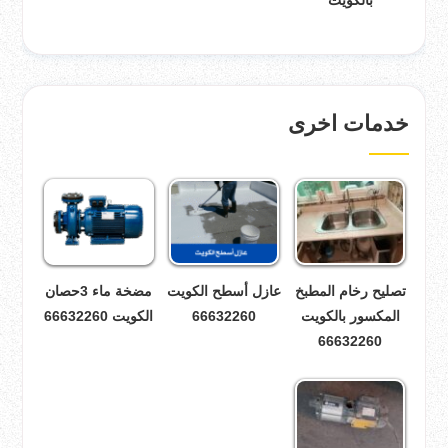
بالكويت
خدمات اخرى
تصليح رخام المطبخ
عازل أسطح الكويت
مضخة ماء 3حصان
المكسور بالكويت
66632260
الكويت 66632260
66632260