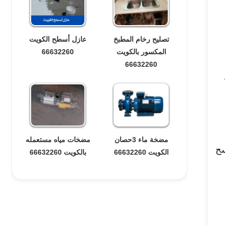
تصليح رخام المطبخ
عازل أسطح الكويت
المكسور بالكويت
66632260
66632260
مضخة ماء 3حصان
مضخات مياه مستعمله
سح
الكويت 66632260
بالكويت 66632260