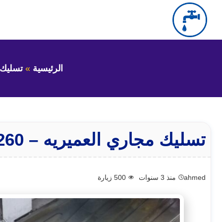
التجاوز
إلى
بحث
عن
المحتوى
الرئيسية
تسليك 
تسليك مجاري العميريه – 66632260 – تسليك بواليع العميريه
ahmed
منذ 3 سنوات
500
زيارة