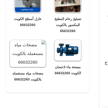
تصليح رخام المطبخ
عازل أسطح الكويت
المكسور بالكويت
66632260
66632260
ج
مضخة ماء 3حصان
الكويت 66632260
مضخات مياه مستعمله
بالكويت 66632260