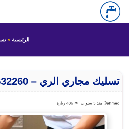
التجاوز
إلى
بحث
عن
المحتوى
الرئيسية
تسل
تسليك مجاري الري – 66632260 – تسليك بواليع الري
ahmed
منذ 3 سنوات
486
زيارة