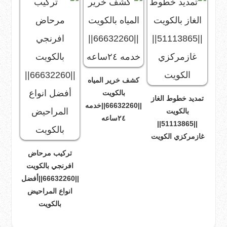
كشف خرير المياه
بالكويت
تمديد خطوط الغاز
||66632260||خدمه
بالكويت
٢٤ساعه
||51113865||
غازمركزي الكويت
تركيب مرحاض
افرنجي بالكويت
||66632260||أفضل
انواع المراحيض
بالكويت