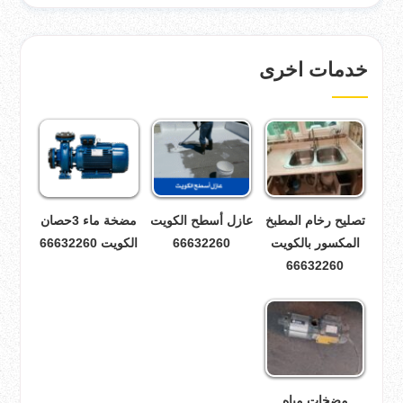
خدمات اخرى
تصليح رخام المطبخ
عازل أسطح الكويت
مضخة ماء 3حصان
المكسور بالكويت
66632260
الكويت 66632260
66632260
مضخات مياه