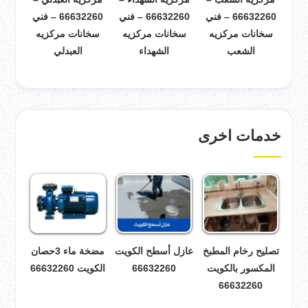
66632260 – فني
66632260 – فني
66632260 – فني
سخانات مركزيه
سخانات مركزيه
سخانات مركزيه
الشعب
الشهداء
العبدلي
خدمات اخرى
تصليح رخام المطبخ
عازل أسطح الكويت
مضخة ماء 3حصان
المكسور بالكويت
66632260
الكويت 66632260
66632260