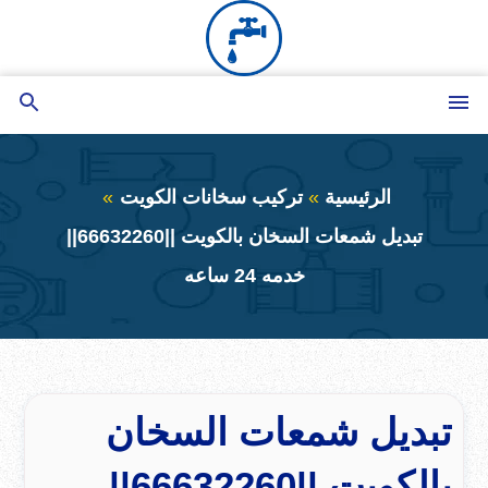
التجاوز
إلى
المحتوى
القائمة
بحث
عن
الرئيسية
تركيب سخانات الكويت
تبديل شمعات السخان بالكويت ||66632260||
خدمه 24 ساعه
تبديل شمعات السخان
بالكويت ||66632260||