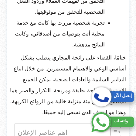
التحقق من تقييمات العملاء وردود الفعل
الشخصية للتحقق من موثوقيتها.
تجربة شخصية مررت بها كانت مع خدمة
محلية أتت بتوصيات من أصدقائي، وكانت
النتائج مدهشة.
ختامًا، القضاء على رائحة المجاري يتطلب بشكل
أساسي الوعي والاهتمام المستمرين. من خلال اتباع
التدابير السليمة والعادات الصحية، يمكن للجميع
الاستمتاع بمساحة نظيفة ومريحة. التكرار والصبر هما
إتصل الآن
المفاتيح لتحقيق بيئة منزلية خالية من الروائح الكريهة،
وهذا هو الهدف الذي نسعى إليه جميعًا.
واتساب
اهم عناصر الإعلان